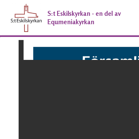
Hoppa
till
S:t Eskilskyrkan - en del av
innehåll
Equmeniakyrkan