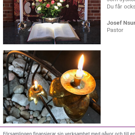
Du får ock
Josef Ns
Pastor
Församlingen finansierar sin verksamhet med gåvor och till e