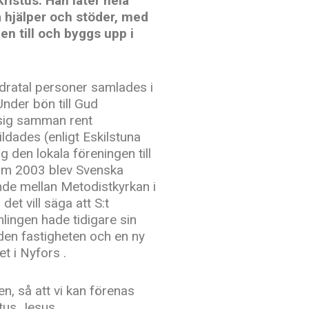
ristus. Han låter hela
 hjälper och stöder, med
pen till och byggs upp i
dratal personer samlades i
Under bön till Gud
 sig samman rent
ildades (enligt Eskilstuna
den lokala föreningen till
som 2003 blev Svenska
e mellan Metodistkyrkan i
t vill säga att S:t
lingen hade tidigare sin
s den fastigheten och en ny
 i Nyfors .
en, så att vi kan förenas
tus Jesus.