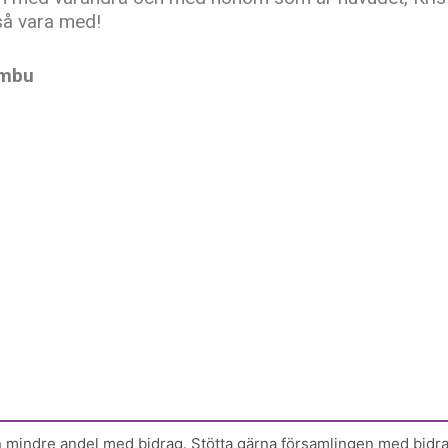
så vara med!
umbu
n mindre andel med bidrag. Stötta gärna församlingen med bidra