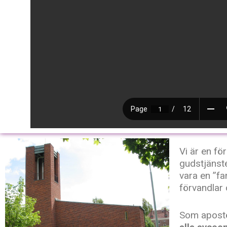
Vi är en fö
gudstjänste
vara en ”fa
förvandlar 
Som apostel