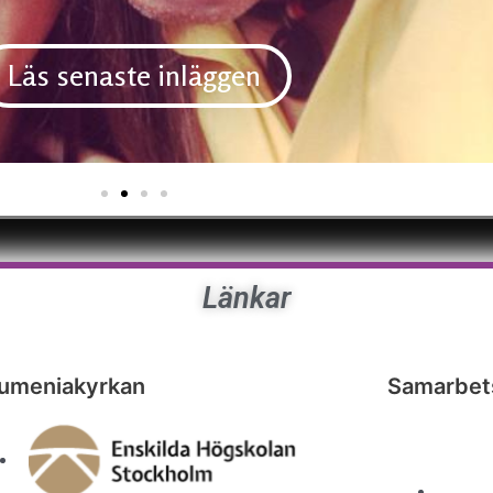
Läs senaste inläggen
Länkar
umeniakyrkan
Samarbets