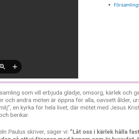
Församling
rsamling som vill erbjuda glädje, omsorg, kärlek och
r och andra möten är öppna för alla, oavsett ålder, ursp
milj”, en kyrka för hela livet, där mötet med Jesus Kri
och berikar.
n Paulus skriver, säger vi:
”Låt oss i kärlek hålla fa