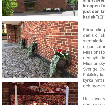
alla avsee
kroppen fo
just den kr
kärlek.”
(Ef
Församling
den s.k. ”E
samtalade 
organisator
Missionsför
den nybild
Missionsky
Sverige, Sv
Eskilskyrka
kyrka mitt 
och modern
Här växer v
som syskon