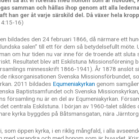
nden så att vi förenas med honom som är huvudet, K
gas samman och hållas ihop genom att alla lederna
aft han ger åt varje särskild del. Då växer hela krop
. 4:15-16)
en bildades den 24 februari 1866, då närmare ett hun
klundska salen” till ett för dem så betydelsefullt möte. 
man om hur tiden nu var inne för de troende att sluta
iskt. Resultatet blev att Eskilstuna Missionsförening b
samlings minnesskrift 1866-1941). År 1878 anslöt sig 
ade riksorganisationen Svenska Missionsförbundet, 
rkan. 2011 bildades
Equmeniakyrkan
genom samgåend
enska Baptistsamfundet och Svenska Missionskyrkan, de
ns församling nu är en del av Equmeniakyrkan. Försam
i det centrala Eskilstuna. I början av 1960-talet sålde
are kyrka byggdes på Båtsmansgatan, nära Järntorget
i, som öppen kyrka, i en riklig mångfald, i alla avseend
 med varandra och med honom som är huvudet, Kris