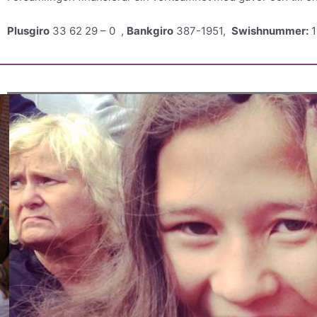
Plusgiro
33 62 29 – 0 ,
Bankgiro
387-1951,
Swishnummer:
1
F
N
ö
ä
r
s
e
t
g
a
å
e
n
d
e