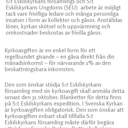
S:t Eskilskyrkans församlings och S:t
Eskilskyrkans Ungdoms (SEU) arbete är möjligt
tack vare frivilliga ledare och många personliga
insatser i form av kollekter och gåvor. Anställdas
löner, kyrkan skötsel och uppvärmning och
omkostnader beskostas av frivilla gåvor.
Kyrkoavgiften är en enkel form för ett
regelbundet givande – en gåva direkt från din
månadsinkomst – för närvarande 1% av den
beskattningsbara inkomsten.
Den som önskar stödja S:t Eskilskyrkans
församling med sin kyrkoavgift skall anmäla detta
senast den 31 oktober. Blanketter för detta finns
på S:t Eskilskyrkans expedition. I Svenska Kyrkan
är kyrkoavgiften obligatorisk. Den som önskar att
kyrkoavgiften enbart skall tillfalla S:t
Eskilskyrkans församling måste därför begära