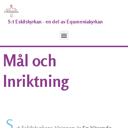
Hoppa
till
innehåll
S:t Eskilskyrkan - en del av Equmeniakyrkan
Meny
Mål och
Inriktning
S
:t Eskilskyrkans
Visionen är
En Växande