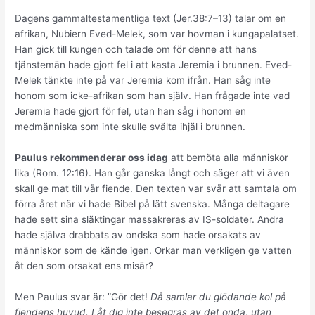
Dagens gammaltestamentliga text (Jer.38:7–13) talar om en
afrikan, Nubiern Eved-Melek, som var hovman i kungapalatset.
Han gick till kungen och talade om för denne att hans
tjänstemän hade gjort fel i att kasta Jeremia i brunnen. Eved-
Melek tänkte inte på var Jeremia kom ifrån. Han såg inte
honom som icke-afrikan som han själv. Han frågade inte vad
Jeremia hade gjort för fel, utan han såg i honom en
medmänniska som inte skulle svälta ihjäl i brunnen.
Paulus rekommenderar oss idag
att bemöta alla människor
lika (Rom. 12:16). Han går ganska långt och säger att vi även
skall ge mat till vår fiende. Den texten var svår att samtala om
förra året när vi hade Bibel på lätt svenska. Många deltagare
hade sett sina släktingar massakreras av IS-soldater. Andra
hade själva drabbats av ondska som hade orsakats av
människor som de kände igen. Orkar man verkligen ge vatten
åt den som orsakat ens misär?
Men Paulus svar är: ”Gör det!
Då samlar du glödande kol på
fiendens huvud. Låt dig inte besegras av det onda, utan