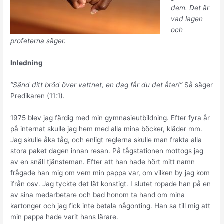
dem. Det är
vad lagen
och
profeterna säger.
Inledning
”Sänd ditt bröd över vattnet, en dag får du det åter!”
Så säger
Predikaren (11:1).
1975 blev jag färdig med min gymnasieutbildning. Efter fyra år
på internat skulle jag hem med alla mina böcker, kläder mm.
Jag skulle åka tåg, och enligt reglerna skulle man frakta alla
stora paket dagen innan resan. På tågstationen mottogs jag
av en snäll tjänsteman. Efter att han hade hört mitt namn
frågade han mig om vem min pappa var, om vilken by jag kom
ifrån osv. Jag tyckte det lät konstigt. I slutet ropade han på en
av sina medarbetare och bad honom ta hand om mina
kartonger och jag fick inte betala någonting. Han sa till mig att
min pappa hade varit hans lärare.