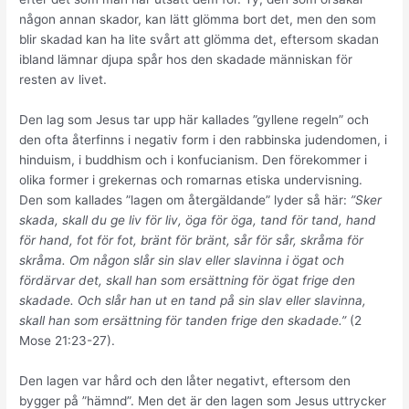
någon annan skador, kan lätt glömma bort det, men den som
blir skadad kan ha lite svårt att glömma det, eftersom skadan
ibland lämnar djupa spår hos den skadade människan för
resten av livet.
Den lag som Jesus tar upp här kallades ”gyllene regeln” och
den ofta återfinns i negativ form i den rabbinska judendomen, i
hinduism, i buddhism och i konfucianism. Den förekommer i
olika former i grekernas och romarnas etiska undervisning.
Den som kallades ”lagen om återgäldande” lyder så här:
”Sker
skada, skall du ge liv för liv, öga för öga, tand för tand, hand
för hand, fot för fot, bränt för bränt, sår för sår, skråma för
skråma. Om någon slår sin slav eller slavinna i ögat och
fördärvar det, skall han som ersättning för ögat frige den
skadade. Och slår han ut en tand på sin slav eller slavinna,
skall han som ersättning för tanden frige den skadade.”
(2
Mose 21:23-27).
Den lagen var hård och den låter negativt, eftersom den
bygger på ”hämnd”. Men det är den lagen som Jesus uttrycker