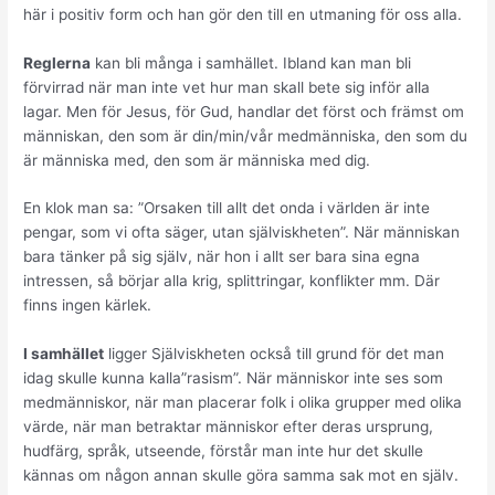
här i positiv form och han gör den till en utmaning för oss alla.
Reglerna
kan bli många i samhället. Ibland kan man bli
förvirrad när man inte vet hur man skall bete sig inför alla
lagar. Men för Jesus, för Gud, handlar det först och främst om
människan, den som är din/min/vår medmänniska, den som du
är människa med, den som är människa med dig.
En klok man sa: ”Orsaken till allt det onda i världen är inte
pengar, som vi ofta säger, utan själviskheten”. När människan
bara tänker på sig själv, när hon i allt ser bara sina egna
intressen, så börjar alla krig, splittringar, konflikter mm. Där
finns ingen kärlek.
I samhället
ligger Själviskheten också till grund för det man
idag skulle kunna kalla”rasism”. När människor inte ses som
medmänniskor, när man placerar folk i olika grupper med olika
värde, när man betraktar människor efter deras ursprung,
hudfärg, språk, utseende, förstår man inte hur det skulle
kännas om någon annan skulle göra samma sak mot en själv.