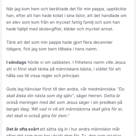
När jag kom hem och berättade det för min pappa, upptäckte
han, efter att han hade kollat i sina listor, att det handlade om
en elev som kom från en mycket fattig familj och som han
hade hjälpt med skolavgifter, kläder och mycket annat.
Tänk att det som min pappa hade gjort flera decennier
tidigare, fick jag som barn tillbaka i hans namn.
I söndags
hörde vi om sabbaten. I frihetens namn ville Jesus
att vi först skall tänka på människans bästa, i stället för att
hålla oss till vissa regler och principer.
Guds lag hänvisar först till den andra, vår medmänniska:
”Du
skall älska din nästa som dig själv”
, säger Herren. Detta är
också meningen med det som Jesus säger i sin predikan på
berget idag:
”Allt vad ni vill att människorna skall göra för er,
det skall ni också göra för dem.”
Det är ofta svårt
att sätta sig in i hur andra människor mår
efter det som man har utsatt dem för. Ty, den som orsakar