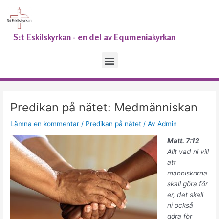
Hoppa
Inläggsnavigering
till
innehåll
S:t Eskilskyrkan - en del av Equmeniakyrkan
Meny
Predikan på nätet: Medmänniskan
Lämna en kommentar
/
Predikan på nätet
/ Av
Admin
Matt. 7:12
Allt vad ni vill
att
människorna
skall göra för
er, det skall
ni också
göra för