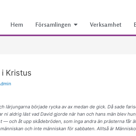
Hem
Församlingen
Verksamhet
i Kristus
Admin
 lärjungarna började rycka av ax medan de gick. Då sade farisé
ar ni aldrig läst vad David gjorde när han och hans män blev hung
äst — och åt upp skådebröden, som inga andra än prästerna får
ör människan och inte människan för sabbaten. Alltså är Männis