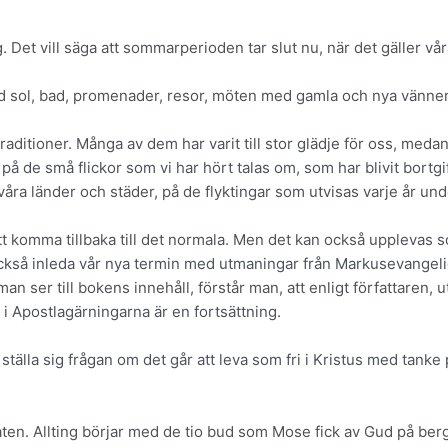
 Det vill säga att sommarperioden tar slut nu, när det gäller våra
med sol, bad, promenader, resor, möten med gamla och nya vänne
 traditioner. Många av dem har varit till stor glädje för oss, me
 på de små flickor som vi har hört talas om, som har blivit bortg
åra länder och städer, på de flyktingar som utvisas varje år u
 komma tillbaka till det normala. Men det kan också upplevas s
också inleda vår nya termin med utmaningar från Markusevangelie
n ser till bokens innehåll, förstår man, att enligt författaren, 
 i Apostlagärningarna är en fortsättning.
ställa sig frågan om det går att leva som fri i Kristus med tanke p
en. Allting börjar med de tio bud som Mose fick av Gud på berg