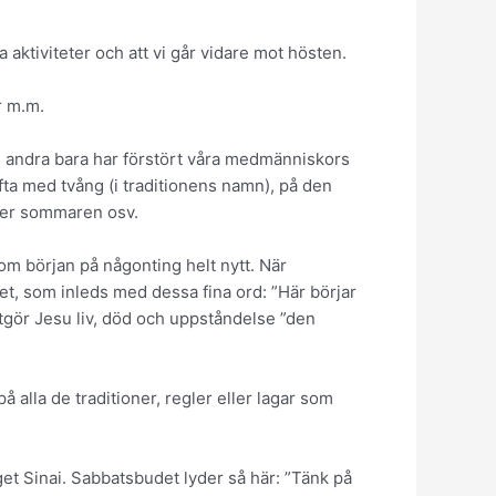
 aktiviteter och att vi går vidare mot hösten.
r m.m.
dan andra bara har förstört våra medmänniskors
ifta med tvång (i traditionens namn), på den
nder sommaren osv.
om början på någonting helt nytt. När
t, som inleds med dessa fina ord: ”Här börjar
utgör Jesu liv, död och uppståndelse ”den
å alla de traditioner, regler eller lagar som
et Sinai. Sabbatsbudet lyder så här: ”Tänk på