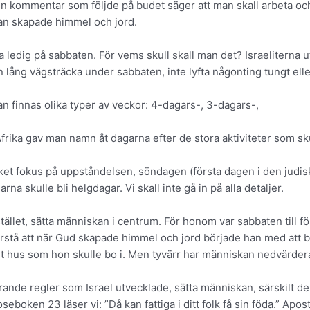
en kommentar som följde på budet säger att man skall arbeta och
han skapade himmel och jord.
 ledig på sabbaten. För vems skull skall man det? Israeliterna 
 lång vägsträcka under sabbaten, inte lyfta någonting tungt eller
kan finnas olika typer av veckor: 4-dagars-, 3-dagars-,
frika gav man namn åt dagarna efter de stora aktiviteter som sku
t fokus på uppståndelsen, söndagen (första dagen i den judiska 
a skulle bli helgdagar. Vi skall inte gå in på alla detaljer.
 stället, sätta människan i centrum. För honom var sabbaten till
örstå att när Gud skapade himmel och jord började han med att 
 hus som hon skulle bo i. Men tyvärr har människan nedvärderat o
rande regler som Israel utvecklade, sätta människan, särskilt d
eboken 23 läser vi: ”Då kan fattiga i ditt folk få sin föda.” Apo