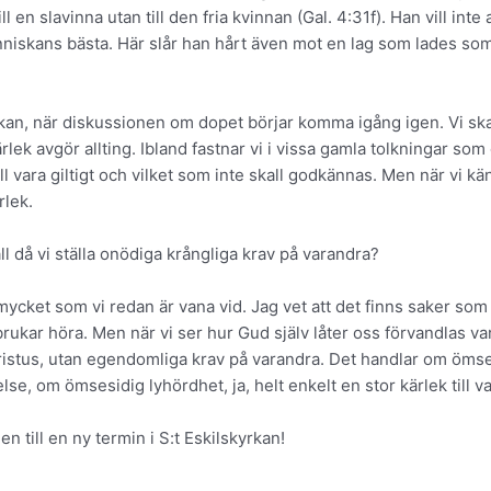
till en slavinna utan till den fria kvinnan (Gal. 4:31f). Han vill in
 människans bästa. Här slår han hårt även mot en lag som lades 
rkan, när diskussionen om dopet börjar komma igång igen. Vi skal
lek avgör allting. Ibland fastnar vi i vissa gamla tolkningar som 
 vara giltigt och vilket som inte skall godkännas. Men när vi känn
rlek.
all då vi ställa onödiga krångliga krav på varandra?
mycket som vi redan är vana vid. Jag vet att det finns saker som vi
brukar höra. Men när vi ser hur Gud själv låter oss förvandlas var
 i Kristus, utan egendomliga krav på varandra. Det handlar om ö
se, om ömsesidig lyhördhet, ja, helt enkelt en stor kärlek till v
n till en ny termin i S:t Eskilskyrkan!