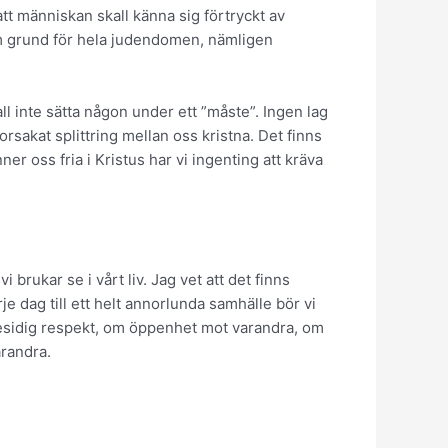
te att människan skall känna sig förtryckt av
som grund för hela judendomen, nämligen
l inte sätta någon under ett ”måste”. Ingen lag
orsakat splittring mellan oss kristna. Det finns
er oss fria i Kristus har vi ingenting att kräva
 brukar se i vårt liv. Jag vet att det finns
je dag till ett helt annorlunda samhälle bör vi
msesidig respekt, om öppenhet mot varandra, om
arandra.