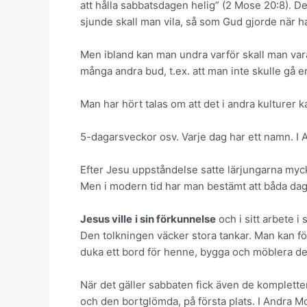
att hålla sabbatsdagen helig” (2 Mose 20:8). D
sjunde skall man vila, så som Gud gjorde när 
Men ibland kan man undra varför skall man vara
många andra bud, t.ex. att man inte skulle gå en
Man har hört talas om att det i andra kulturer 
5-dagarsveckor osv. Varje dag har ett namn. I A
Efter Jesu uppståndelse satte lärjungarna mycke
Men i modern tid har man bestämt att båda dagarn
Jesus ville
i sin förkunnelse
och i sitt arbete i
Den tolkningen väcker stora tankar. Man kan f
duka ett bord för henne, bygga och möblera det
När det gäller sabbaten fick även de komplette
och den bortglömda, på första plats. I Andra Mos