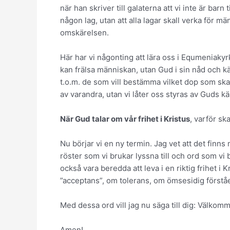
när han skriver till galaterna att vi inte är barn 
någon lag, utan att alla lagar skall verka för
omskärelsen.
Här har vi någonting att lära oss i Equmeniaky
kan frälsa människan, utan Gud i sin nåd och kär
t.o.m. de som vill bestämma vilket dop som skall
av varandra, utan vi låter oss styras av Guds kä
När Gud talar om vår frihet i Kristus
, varför sk
Nu börjar vi en ny termin. Jag vet att det finns 
röster som vi brukar lyssna till och ord som vi 
också vara beredda att leva i en riktig frihet
”acceptans”, om tolerans, om ömsesidig förståel
Med dessa ord vill jag nu säga till dig: Välkomme
Amen!