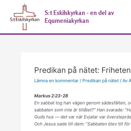
Hoppa
Inläggsnavigering
till
S:t Eskilskyrkan - en del av
innehåll
Equmeniakyrkan
Predikan på nätet: Friheten 
Lämna en kommentar
/
Predikan på nätet
/ Av
Markus 2:23-28
En sabbat tog han vägen genom sädesfälten, och
sabbaten som inte är tillåtet?” Han svarade: ”H
Guds hus — det var när Evjatar var överstepr
Och Jesus sade till dem: ”Sabbaten blev till f