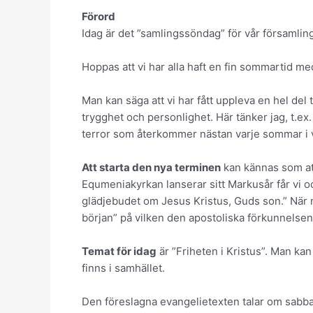
Förord
Idag är det ”samlingssöndag” för vår församling.
Hoppas att vi har alla haft en fin sommartid 
Man kan säga att vi har fått uppleva en hel del
trygghet och personlighet. Här tänker jag, t.ex.
terror som återkommer nästan varje sommar i v
Att starta den nya terminen
kan kännas som att
Equmeniakyrkan lanserar sitt Markusår får vi 
glädjebudet om Jesus Kristus, Guds son.” När ma
början” på vilken den apostoliska förkunnelsen
Temat för idag
är ”Friheten i Kristus”. Man kan 
finns i samhället.
Den föreslagna evangelietexten talar om sabbat