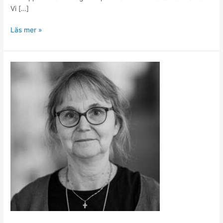
Vi […]
Läs mer »
After
Work,
KlimatHoppMötet