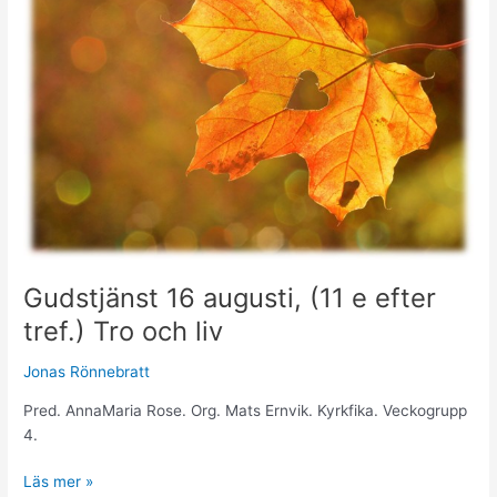
augusti,
(11
e
efter
tref.)
Tro
och
liv
Gudstjänst 16 augusti, (11 e efter
tref.) Tro och liv
Jonas Rönnebratt
Pred. AnnaMaria Rose. Org. Mats Ernvik. Kyrkfika. Veckogrupp
4.
Läs mer »