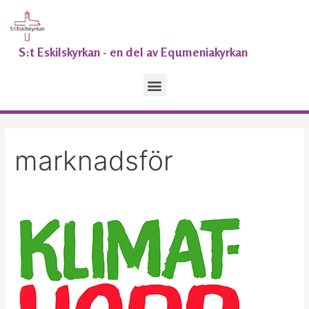
Hoppa
Paginering
till
för
innehåll
inlägg
S:t Eskilskyrkan - en del av Equmeniakyrkan
Meny
marknadsför
KlimatHoppMöte,
Fristadstorget