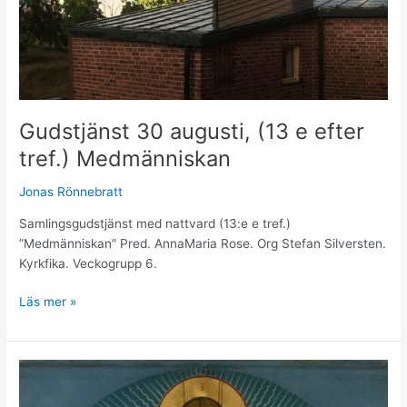
Gudstjänst 30 augusti, (13 e efter
tref.) Medmänniskan
Jonas Rönnebratt
Samlingsgudstjänst med nattvard (13:e e tref.)
”Medmänniskan” Pred. AnnaMaria Rose. Org Stefan Silversten.
Kyrkfika. Veckogrupp 6.
Läs mer »
Gudstjänst
23