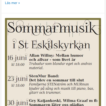
Läs mer »
Sommarmusik
–
Trio
Triangel