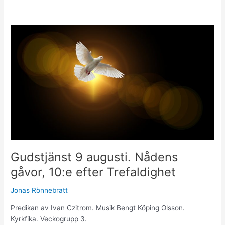
Gudstjänst
9
augusti.
Nådens
gåvor,
10:e
efter
Trefaldighet
Gudstjänst 9 augusti. Nådens
gåvor, 10:e efter Trefaldighet
Jonas Rönnebratt
Predikan av Ivan Czitrom. Musik Bengt Köping Olsson.
Kyrkfika. Veckogrupp 3.