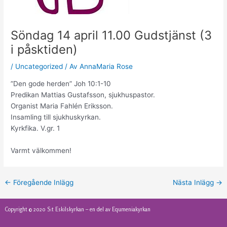
Söndag 14 april 11.00 Gudstjänst (3
i påsktiden)
/
Uncategorized
/ Av
AnnaMaria Rose
”Den gode herden” Joh 10:1-10
Predikan Mattias Gustafsson, sjukhuspastor.
Organist Maria Fahlén Eriksson.
Insamling till sjukhuskyrkan.
Kyrkfika. V.gr. 1
Varmt välkommen!
←
Föregående Inlägg
Nästa Inlägg
→
Copyright © 2020
S:t Eskilskyrkan – en del av Equmeniakyrkan