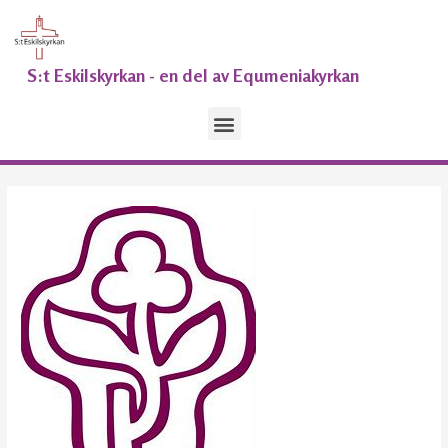
Hoppa
Inläggsnavigering
till
innehåll
S:t Eskilskyrkan - en del av Equmeniakyrkan
Meny